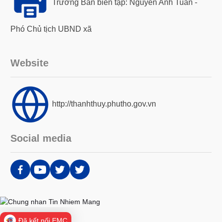
Trưởng Ban biên tập: Nguyễn Anh Tuấn -
Phó Chủ tịch UBND xã
Website
http://thanhthuy.phutho.gov.vn
Social media
Đã kết nối EMC