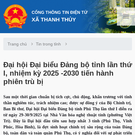
CỔNG THÔNG TIN ĐIỆN TỬ
XÃ THANH THỦY
Trang chủ
Tin trong tỉnh
Đại hội Đại biểu Đảng bộ tỉnh lần thứ
I, nhiệm kỳ 2025 -2030 tiến hành
phiên trù bị
Sau một thời gian chuẩn bị tích cực, chủ động, khẩn trương với tinh
thần nghiêm túc, trách nhiệm cao; được sự đồng ý của Bộ Chính trị,
Ban Bí thư, Đại hội Đại biểu Đảng bộ tỉnh Phú Thọ lần thứ I diễn ra
từ ngày 29-30/9/2025 tại Nhà Văn hóa nghệ thuật tỉnh (phường Việt
Trì). Đây là Đại hội đầu tiên sau hợp nhất 3 tỉnh (Phú Thọ, Vĩnh
Phúc, Hòa Bình), là đợt sinh hoạt chính trị sâu rộng của toàn Đảng
bộ, toàn dân và toàn quân Phú Thọ, có ý nghĩa đối với sự phát triển