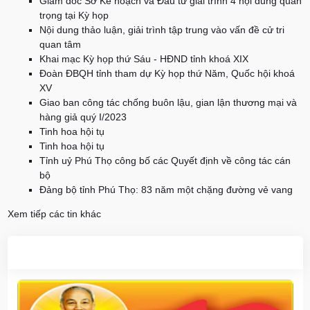
Giám đốc Sở Kế hoạch và Đầu tư giải trình 4 nội dung quan
trọng tại Kỳ họp
Nội dung thảo luận, giải trình tập trung vào vấn đề cử tri
quan tâm
Khai mạc Kỳ họp thứ Sáu - HĐND tỉnh khoá XIX
Đoàn ĐBQH tỉnh tham dự Kỳ họp thứ Năm, Quốc hội khoá
XV
Giao ban công tác chống buôn lậu, gian lận thương mại và
hàng giả quý I/2023
Tinh hoa hội tụ
Tinh hoa hội tụ
Tỉnh uỷ Phú Thọ công bố các Quyết định về công tác cán
bộ
Đảng bộ tỉnh Phú Thọ: 83 năm một chặng đường vẻ vang
Xem tiếp các tin khác