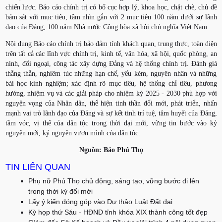
chiến lược. Báo cáo chính trị có bố cục hợp lý, khoa học, chặt chẽ, chủ đề
bám sát với mục tiêu, tầm nhìn gắn với 2 mục tiêu 100 năm dưới sự lãnh
đạo của Đảng, 100 năm Nhà nước Cộng hòa xã hội chủ nghĩa Việt Nam.
Nội dung Báo cáo chính trị bảo đảm tính khách quan, trung thực, toàn diện
trên tất cả các lĩnh vực chính trị, kinh tế, văn hóa, xã hội, quốc phòng, an
ninh, đối ngoại, công tác xây dựng Đảng và hệ thống chính trị. Đánh giá
thẳng thắn, nghiêm túc những hạn chế, yếu kém, nguyên nhân và những
bài học kinh nghiệm; xác định rõ mục tiêu, hệ thống chỉ tiêu, phương
hướng, nhiệm vụ và các giải pháp cho nhiệm kỳ 2025 - 2030 phù hợp với
nguyện vọng của Nhân dân, thể hiện tinh thần đổi mới, phát triển, nhấn
mạnh vai trò lãnh đạo của Đảng và sự kết tinh trí tuệ, tâm huyết của Đảng,
tầm vóc, vị thế của dân tộc trong thời đại mới, vững tin bước vào kỷ
nguyên mới, kỷ nguyên vươn mình của dân tộc.
Nguồn: Báo Phú Thọ
TIN LIÊN QUAN
Phụ nữ Phú Thọ chủ động, sáng tạo, vững bước đi lên
trong thời kỳ đổi mới
Lấy ý kiến đóng góp vào Dự thảo Luật Đất đai
Kỳ họp thứ Sáu - HĐND tỉnh khóa XIX thành công tốt đẹp