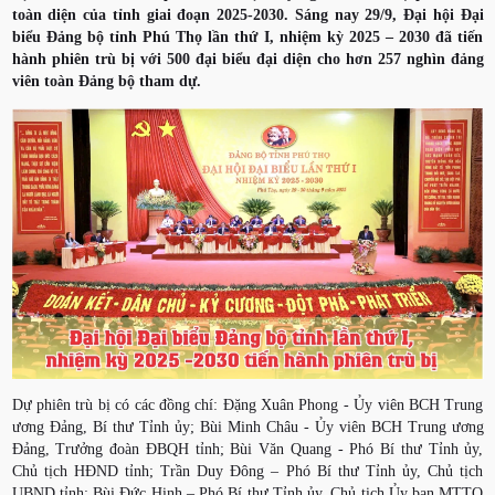
toàn diện của tỉnh giai đoạn 2025-2030. Sáng nay 29/9, Đại hội Đại
biểu Đảng bộ tỉnh Phú Thọ lần thứ I, nhiệm kỳ 2025 – 2030 đã tiến
hành phiên trù bị với 500 đại biểu đại diện cho hơn 257 nghìn đảng
viên toàn Đảng bộ tham dự.
Dự phiên trù bị có các đồng chí: Đặng Xuân Phong - Ủy viên BCH Trung
ương Đảng, Bí thư Tỉnh ủy; Bùi Minh Châu - Ủy viên BCH Trung ương
Đảng, Trưởng đoàn ĐBQH tỉnh; Bùi Văn Quang - Phó Bí thư Tỉnh ủy,
Chủ tịch HĐND tỉnh; Trần Duy Đông – Phó Bí thư Tỉnh ủy, Chủ tịch
UBND tỉnh; Bùi Đức Hinh – Phó Bí thư Tỉnh ủy, Chủ tịch Ủy ban MTTQ