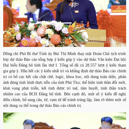
Đồng chí Phó Bí thư Tỉnh ủy Bùi Thị Minh thay mặt Đoàn Chủ tịch trình
bày dự thảo Báo cáo tổng hợp ý kiến góp ý vào dự thảo Văn kiện Đại hội
Đại biểu Đảng bộ tỉnh lần thứ I. Tổng số đã có 28.557 lượt ý kiến tham
gia góp ý. Hầu hết các ý kiến nhất trí và khẳng định dự thảo Báo cáo chính
trị có bố cục kết cấu chặt chẽ, logic, khoa học, nội dung toàn diện, phản
ánh đúng tình hình thực tiễn của tỉnh Phú Thọ; thể hiện tinh thần đổi mới,
khát vọng phát triển, kết tinh được trí tuệ, tâm huyết, tinh thần trách
nhiệm cao của BCH Đảng bộ tỉnh. Bên cạnh đó, một số ý kiến đề nghị
điều chỉnh, bổ sung câu, từ, cụm từ để tránh trùng lặp, làm rõ thêm một số
nội dung cụ thể trong dự thảo Báo cáo chính trị.