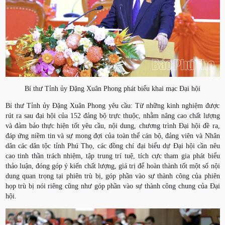
Bí thư Tỉnh ủy Đặng Xuân Phong phát biểu khai mạc Đại hội
Bí thư Tỉnh ủy Đặng Xuân Phong yêu cầu: Từ những kinh nghiệm được
rút ra sau đại hội của 152 đảng bộ trực thuộc, nhằm nâng cao chất lượng
và đảm bảo thực hiện tốt yêu cầu, nội dung, chương trình Đại hội đề ra,
đáp ứng niềm tin và sự mong đợi của toàn thể cán bộ, đảng viên và Nhân
dân các dân tộc tỉnh Phú Thọ, các đồng chí đại biểu dự Đại hội cần nêu
cao tinh thần trách nhiệm, tập trung trí tuệ, tích cực tham gia phát biểu
thảo luận, đóng góp ý kiến chất lượng, giá trị để hoàn thành tốt một số nội
dung quan trọng tại phiên trù bị, góp phần vào sự thành công của phiên
họp trù bị nói riêng cũng như góp phần vào sự thành công chung của Đại
hội.