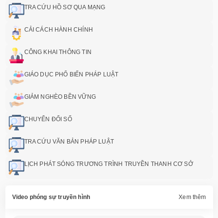
TRA CỨU HỒ SƠ QUA MẠNG
CẢI CÁCH HÀNH CHÍNH
CÔNG KHAI THÔNG TIN
GIÁO DỤC PHỔ BIẾN PHÁP LUẬT
GIẢM NGHÈO BỀN VỮNG
CHUYỂN ĐỔI SỐ
TRA CỨU VĂN BẢN PHÁP LUẬT
LỊCH PHÁT SÓNG TRƯƠNG TRÌNH TRUYỀN THANH CƠ SỞ
Video phóng sự truyền hình
Xem thêm