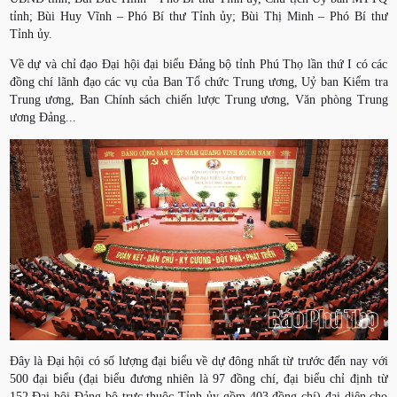
tỉnh; Bùi Huy Vĩnh – Phó Bí thư Tỉnh ủy; Bùi Thị Minh – Phó Bí thư
Tỉnh ủy.
Về dự và chỉ đạo Đại hội đại biểu Đảng bộ tỉnh Phú Thọ lần thứ I có các
đồng chí lãnh đạo các vụ của Ban Tổ chức Trung ương, Uỷ ban Kiểm tra
Trung ương, Ban Chính sách chiến lược Trung ương, Văn phòng Trung
ương Đảng...
Đây là Đại hội có số lượng đại biểu về dự đông nhất từ trước đến nay với
500 đại biểu (đại biểu đương nhiên là 97 đồng chí, đại biểu chỉ định từ
152 Đại hội Đảng bộ trực thuộc Tỉnh ủy gồm 403 đồng chí) đại diện cho