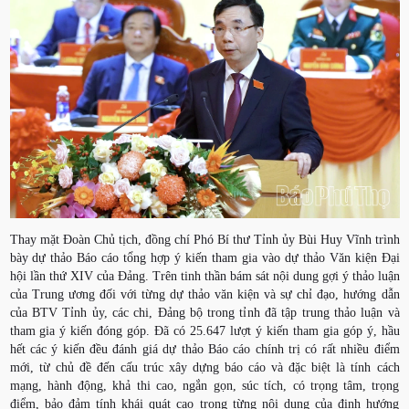
Thay mặt Đoàn Chủ tịch, đồng chí Phó Bí thư Tỉnh ủy Bùi Huy Vĩnh trình
bày dự thảo Báo cáo tổng hợp ý kiến tham gia vào dự thảo Văn kiện Đại
hội lần thứ XIV của Đảng. Trên tinh thần bám sát nội dung gợi ý thảo luận
của Trung ương đối với từng dự thảo văn kiện và sự chỉ đạo, hướng dẫn
của BTV Tỉnh ủy, các chi, Đảng bộ trong tỉnh đã tập trung thảo luận và
tham gia ý kiến đóng góp. Đã có 25.647 lượt ý kiến tham gia góp ý, hầu
hết các ý kiến đều đánh giá dự thảo Báo cáo chính trị có rất nhiều điểm
mới, từ chủ đề đến cấu trúc xây dựng báo cáo và đặc biệt là tính cách
mạng, hành động, khả thi cao, ngắn gọn, súc tích, có trọng tâm, trọng
điểm, bảo đảm tính khái quát cao trong từng nội dung của định hướng