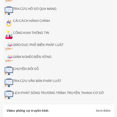
TRA CỨU HỒ SƠ QUA MẠNG
CẢI CÁCH HÀNH CHÍNH
CÔNG KHAI THÔNG TIN
GIÁO DỤC PHỔ BIẾN PHÁP LUẬT
GIẢM NGHÈO BỀN VỮNG
CHUYỂN ĐỔI SỐ
TRA CỨU VĂN BẢN PHÁP LUẬT
LỊCH PHÁT SÓNG TRƯƠNG TRÌNH TRUYỀN THANH CƠ SỞ
Video phóng sự truyền hình
Xem thêm