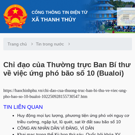
CỔNG THÔNG TIN ĐIỆN TỬ
XÃ THANH THỦY
Trang chủ
Tin trong nước
Chỉ đạo của Thường trực Ban Bí thư
về việc ứng phó bão số 10 (Bualoi)
https://baochinhphu.vn/chi-dao-cua-thuong-truc-ban-bi-thu-ve-viec-ung-
pho-bao-so-10-bualoi-102250928155730547.htm
TIN LIÊN QUAN
Huy động mọi lực lượng, phương tiện ứng phó với nguy cơ
triều cường, ngập lụt, lũ quét, sạt lở đất sau bão số 10
CÔNG AN NHÂN DÂN VÌ ĐẢNG, VÌ DÂN
Khai mạc trọng thể Kỳ họp thứ sáu, Quốc hội khóa XV