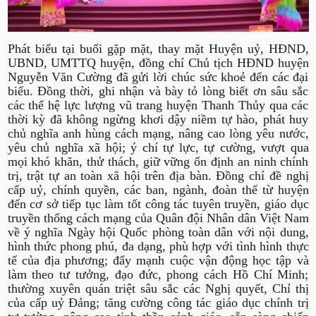
Phát biểu tại buổi gặp mặt, thay mặt Huyện uỷ, HĐND,
UBND, UMTTQ huyện, đồng chí Chủ tịch HĐND huyện
Nguyễn Văn Cường đã gửi lời chúc sức khoẻ đến các đại
biểu. Đồng thời, ghi nhận và bày tỏ lòng biết ơn sâu sắc
các thế hệ lực lượng vũ trang huyện Thanh Thủy qua các
thời kỳ đã không ngừng khơi dậy niềm tự hào, phát huy
chủ nghĩa anh hùng cách mạng, nâng cao lòng yêu nước,
yêu chủ nghĩa xã hội; ý chí tự lực, tự cường, vượt qua
mọi khó khăn, thử thách, giữ vững ổn định an ninh chính
trị, trật tự an toàn xã hội trên địa bàn. Đồng chí đề nghị
cấp uỷ, chính quyền, các ban, ngành, đoàn thể từ huyện
đến cơ sở tiếp tục làm tốt công tác tuyên truyền, giáo dục
truyền thống cách mạng của Quân đội Nhân dân Việt Nam
về ý nghĩa Ngày hội Quốc phòng toàn dân với nội dung,
hình thức phong phú, đa dạng, phù hợp với tình hình thực
tế của địa phương; đẩy mạnh cuộc vận động học tập và
làm theo tư tưởng, đạo đức, phong cách Hồ Chí Minh;
thường xuyên quán triệt sâu sắc các Nghị quyết, Chỉ thị
của cấp uỷ Đảng; tăng cường công tác giáo dục chính trị