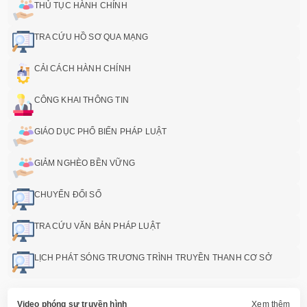
THỦ TỤC HÀNH CHÍNH
TRA CỨU HỒ SƠ QUA MẠNG
CẢI CÁCH HÀNH CHÍNH
CÔNG KHAI THÔNG TIN
GIÁO DỤC PHỔ BIẾN PHÁP LUẬT
GIẢM NGHÈO BỀN VỮNG
CHUYỂN ĐỔI SỐ
TRA CỨU VĂN BẢN PHÁP LUẬT
LỊCH PHÁT SÓNG TRƯƠNG TRÌNH TRUYỀN THANH CƠ SỞ
Video phóng sự truyền hình
Xem thêm