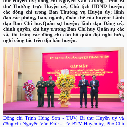
thư Huyện uỷ; đồng chí Nguyễn Văn Cường - Phó Bí
thư Thường trực Huyện uỷ, Chủ tịch HĐND huyện;
các đồng chí trong Ban Thường vụ Huyện ủy; lãnh
đạo các phòng, ban, ngành, đoàn thể của huyện; Lãnh
đạo Ban Chỉ huyQuân sự huyện; lãnh đạo Đảng uỷ,
chính quyền, chỉ huy trưởng Ban Chỉ huy Quân sự các
xã, thị trấn; các đồng chí cán bộ quân đội nghỉ hưu,
nghỉ công tác trên địa bàn huyện.
Đồng chí Trịnh Hùng Sơn - TUV, Bí thư Huyện uỷ và
đồng chí Nguyễn Văn Đức - UV BTV Huyện ủy, Phó Chủ