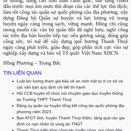
tư tưởng, nâng cao tinh thần cảnh giác, sẵn sàng chiến
đấu trước mọi âm mưu thủ đoạn của các thế lực thù địch;
làm tốt công tác quân sự quốc phòng của địa phương; xây
dựng Đảng bộ Quân sự huyện và lực lượng vũ trang
huyện ngày càng trong sạch, vững mạnh. Đồng chí cũng
mong muốn các cán bộ quân đội đã nghỉ hưu, nghỉ công
tác trên địa bàn huyện tiếp tục nêu gương sáng, đóng góp
công sức, trí tuệ để xây dựng quê hương Thanh Thuỷ
ngày càng phát triển, giàu đẹp; góp phần tích cực vào sự
nghiệp xây dựng và bảo vệ Tổ quốc Việt Nam XHCN.
Hồng Phương – Trọng Bắc
TIN LIÊN QUAN
Luật lực lượng tham gia bảo vệ an ninh trật tự ở cơ sở và
các văn bản quy định chi tiết thi hành
Hội CCB huyện tổ chức nói chuyện giáo dục truyền thống
tại Trường THPT Thanh Thuỷ
Đảng ủy quân sự huyện tổng kết công tác quốc phòng địa
phương năm 2023
Ban ATGT tỉnh, huyện Thanh Thuỷ thăm, tặng quà các gia
đình có nạn nhân tử vong do TNGT
Thanh Thuỷ triển khai công tác tuyển chọn, gọi công dân