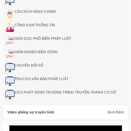
CẢI CÁCH HÀNH CHÍNH
CÔNG KHAI THÔNG TIN
GIÁO DỤC PHỔ BIẾN PHÁP LUẬT
GIẢM NGHÈO BỀN VỮNG
CHUYỂN ĐỔI SỐ
TRA CỨU VĂN BẢN PHÁP LUẬT
LỊCH PHÁT SÓNG TRƯƠNG TRÌNH TRUYỀN THANH CƠ SỞ
Video phóng sự truyền hình
Xem thêm