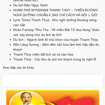
NHÓM GẮN KẾT
Du lịch Đảo Ngọc Xanh
KHÁM PHÁ WYNDHAM THANH THỦY – THIÊN ĐƯỜNG
NGHỈ DƯỠNG CHUẨN 5 SAO CHỈ CÁCH HÀ NỘI 1 GIỜ
Lynn Times Thanh Thuỷ - Khu nghỉ dưỡng khoáng nóng
cao cấp
Đoàn Famtrip “Phú Thọ - Về miền Đất Tổ Vua Hùng” khảo
sát, xây dựng tour du lịch tại tỉnh
Du lịch – Ngành kinh tế mũi nhọn của huyện Thanh Thủy
Đền Lăng Sương - điểm đến văn hóa tâm linh hấp dẫn du
khách
Thanh Thủy miền đất lịch sử và văn hóa
Thanh Thủy - Các khu du lịch kín khách trong kỳ nghỉ lễ
Xem tiếp các tin khác