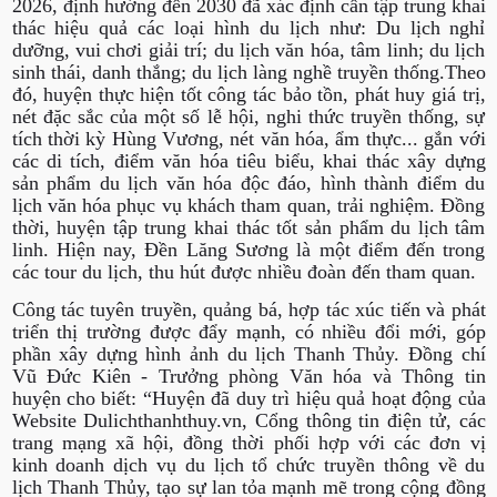
2026, định hướng đến 2030 đã xác định cần tập trung khai
thác hiệu quả các loại hình du lịch như: Du lịch nghỉ
dưỡng, vui chơi giải trí; du lịch văn hóa, tâm linh; du lịch
sinh thái, danh thắng; du lịch làng nghề truyền thống.Theo
đó, huyện thực hiện tốt công tác bảo tồn, phát huy giá trị,
nét đặc sắc của một số lễ hội, nghi thức truyền thống, sự
tích thời kỳ Hùng Vương, nét văn hóa, ẩm thực... gắn với
các di tích, điểm văn hóa tiêu biểu, khai thác xây dựng
sản phẩm du lịch văn hóa độc đáo, hình thành điểm du
lịch văn hóa phục vụ khách tham quan, trải nghiệm. Đồng
thời, huyện tập trung khai thác tốt sản phẩm du lịch tâm
linh. Hiện nay, Đền Lăng Sương là một điểm đến trong
các tour du lịch, thu hút được nhiều đoàn đến tham quan.
Công tác tuyên truyền, quảng bá, hợp tác xúc tiến và phát
triển thị trường được đẩy mạnh, có nhiều đổi mới, góp
phần xây dựng hình ảnh du lịch Thanh Thủy. Đồng chí
Vũ Đức Kiên - Trưởng phòng Văn hóa và Thông tin
huyện cho biết: “Huyện đã duy trì hiệu quả hoạt động của
Website Dulichthanhthuy.vn, Cổng thông tin điện tử, các
trang mạng xã hội, đồng thời phối hợp với các đơn vị
kinh doanh dịch vụ du lịch tổ chức truyền thông về du
lịch Thanh Thủy, tạo sự lan tỏa mạnh mẽ trong cộng đồng