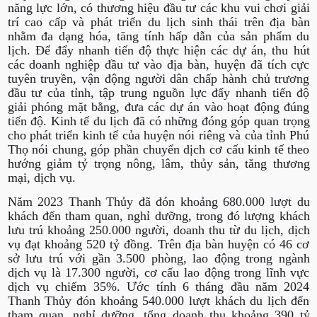
năng lực lớn, có thương hiệu đầu tư các khu vui chơi giải
trí cao cấp và phát triển du lịch sinh thái trên địa bàn
nhằm đa dạng hóa, tăng tính hấp dẫn của sản phẩm du
lịch. Để đẩy nhanh tiến độ thực hiện các dự án, thu hút
các doanh nghiệp đầu tư vào địa bàn, huyện đã tích cực
tuyên truyền, vận động người dân chấp hành chủ trương
đầu tư của tỉnh, tập trung nguồn lực đẩy nhanh tiến độ
giải phóng mặt bằng, đưa các dự án vào hoạt động đúng
tiến độ. Kinh tế du lịch đã có những đóng góp quan trọng
cho phát triển kinh tế của huyện nói riêng và của tỉnh Phú
Thọ nói chung, góp phần chuyển dịch cơ cấu kinh tế theo
hướng giảm tỷ trọng nông, lâm, thủy sản, tăng thương
mại, dịch vụ.
Năm 2023 Thanh Thủy đã đón khoảng 680.000 lượt du
khách đến tham quan, nghỉ dưỡng, trong đó lượng khách
lưu trú khoảng 250.000 người, doanh thu từ du lịch, dịch
vụ đạt khoảng 520 tỷ đồng. Trên địa bàn huyện có 46 cơ
sở lưu trú với gần 3.500 phòng, lao động trong ngành
dịch vụ là 17.300 người, cơ cấu lao động trong lĩnh vực
dịch vụ chiếm 35%. Ước tính 6 tháng đầu năm 2024
Thanh Thủy đón khoảng 540.000 lượt khách du lịch đến
tham quan, nghỉ dưỡng, tổng doanh thu khoảng 390 tỷ