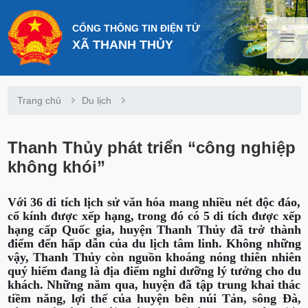
CỔNG THÔNG TIN ĐIỆN TỬ
XÃ THANH THỦY
Trang chủ
Du lịch
Thanh Thủy phát triển “công nghiệp
không khói”
Với 36 di tích lịch sử văn hóa mang nhiều nét độc đáo,
cổ kính được xếp hạng, trong đó có 5 di tích được xếp
hạng cấp Quốc gia, huyện Thanh Thủy đã trở thành
điểm đến hấp dẫn của du lịch tâm linh. Không những
vậy, Thanh Thủy còn nguồn khoáng nóng thiên nhiên
quý hiếm đang là địa điểm nghỉ dưỡng lý tưởng cho du
khách. Những năm qua, huyện đã tập trung khai thác
tiềm năng, lợi thế của huyện bên núi Tản, sông Đà,