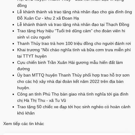
đồng
Lễ khánh thành và trao tặng nhà nhân đạo cho gia đình ông
Đỗ Xuân Cư - khu 2 xã Đoan Hạ
Lễ khánh thành và trao tặng nhà nhân đạo tại Thạch Đồng
Trao tặng Huy hiệu “Tuổi trẻ dũng cảm” cho đoàn viên hi
sinh vì cứu người
Thanh Thủy trao trả hơn 100 triệu đồng cho người đánh rơi
Khai trương “Nồi cháo nghĩa tình và bữa cơm trưa miễn phí
tại TTYT huyện
Cựu chiến binh Trần Xuân Hải gương mẫu hiến đất làm
đường
Ủy ban MTTQ huyện Thanh Thủy phối hợp trao hỗ trợ sơn
cho các hộ xây nhà đại đoàn kết năm 2022 trên địa bàn
huyện.
Công an tỉnh Phú Thọ bàn giao nhà tình nghĩa tới gia đình
chị Hà Thị Thu - xã Tu Vũ
Trao tặng 50 chiếc xe đạp tới học sinh nghèo có hoàn cảnh
khó khăn
Xem tiếp các tin khác