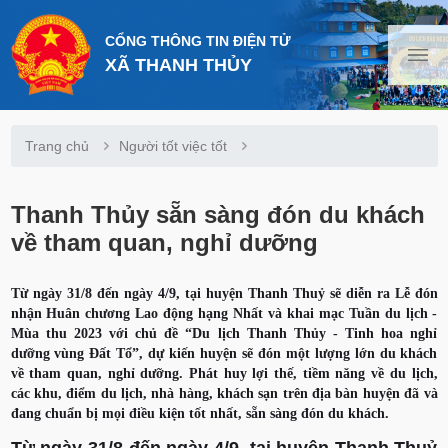
CỔNG THÔNG TIN ĐIỆN TỬ
XÃ THANH THỦY
Trang chủ
Người tốt việc tốt
Thanh Thủy sẵn sàng đón du khách
về tham quan, nghỉ dưỡng
Từ ngày 31/8 đến ngày 4/9, tại huyện Thanh Thuỷ sẽ diễn ra Lễ đón
nhận Huân chương Lao động hạng Nhất và khai mạc Tuần du lịch -
Mùa thu 2023 với chủ đề “Du lịch Thanh Thủy - Tinh hoa nghỉ
dưỡng vùng Đất Tổ”, dự kiến huyện sẽ đón một lượng lớn du khách
về tham quan, nghỉ dưỡng. Phát huy lợi thế, tiềm năng về du lịch,
các khu, điểm du lịch, nhà hàng, khách sạn trên địa bàn huyện đã và
đang chuẩn bị mọi điều kiện tốt nhất, sẵn sàng đón du khách.