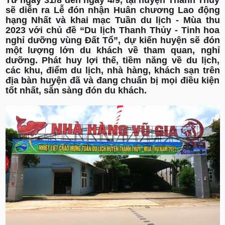
Từ ngày 31/8 đến ngày 4/9, tại huyện Thanh Thuỷ
sẽ diễn ra Lễ đón nhận Huân chương Lao động
hạng Nhất và khai mạc Tuần du lịch - Mùa thu
2023 với chủ đề “Du lịch Thanh Thủy - Tinh hoa
nghỉ dưỡng vùng Đất Tổ”, dự kiến huyện sẽ đón
một lượng lớn du khách về tham quan, nghỉ
dưỡng. Phát huy lợi thế, tiềm năng về du lịch,
các khu, điểm du lịch, nhà hàng, khách sạn trên
địa bàn huyện đã và đang chuẩn bị mọi điều kiện
tốt nhất, sẵn sàng đón du khách.