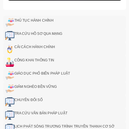
THỦ TỤC HÀNH CHÍNH
TRA CỨU HỒ SƠ QUA MẠNG
CẢI CÁCH HÀNH CHÍNH
CÔNG KHAI THÔNG TIN
GIÁO DỤC PHỔ BIẾN PHÁP LUẬT
GIẢM NGHÈO BỀN VỮNG
CHUYỂN ĐỔI SỐ
TRA CỨU VĂN BẢN PHÁP LUẬT
LỊCH PHÁT SÓNG TRƯƠNG TRÌNH TRUYỀN THANH CƠ SỞ