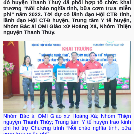
đỏ huyện Thanh Thuỷ đã phối hợp tổ chức khai
trương “Nồi cháo nghĩa tình, bữa cơm trưa miễn
phí” năm 2022. Tới dự có lãnh đạo Hội CTĐ tỉnh,
lãnh đạo Hội CTĐ huyện, Trung tâm Y tế huyện,
Nhóm Bác ái OMI Giáo xứ Hoàng Xá, Nhóm Thiện
nguyện Thanh Thủy.
Nhóm Bác ái OMI Giáo xứ Hoàng Xá; Nhóm Thiện
nguyện Thanh Thủy; Trung tâm Y tế huyện trao kinh
phí hỗ trợ
Chương trình “Nồi cháo nghĩa tình, bữa
cơm trưa miễn phí”