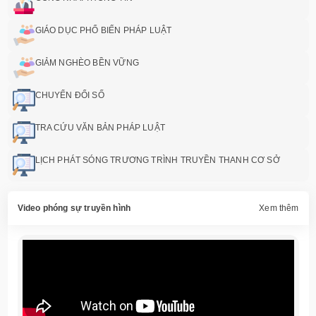
GIÁO DỤC PHỔ BIẾN PHÁP LUẬT
GIẢM NGHÈO BỀN VỮNG
CHUYỂN ĐỔI SỐ
TRA CỨU VĂN BẢN PHÁP LUẬT
LỊCH PHÁT SÓNG TRƯƠNG TRÌNH TRUYỀN THANH CƠ SỞ
Video phóng sự truyền hình
Xem thêm