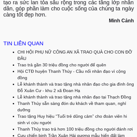
tạo ra sức lan tỏa sâu rộng trong các tầng lớp nhân
dân, góp phần làm cho cuộc sống của chúng ta ngày
càng tốt đẹp hơn.
Minh Cảnh
TIN LIÊN QUAN
CHI HỘI PHỤ NỮ CÔNG AN XÃ TRAO QUÀ CHO CON ĐỠ
ĐẦU
Trao trả gần 30 triệu đồng cho người để quên
Hội CTĐ huyện Thanh Thủy - Cầu nối nhân đạo vì cộng
đồng
Lễ khánh thành và trao tặng nhà nhân đạo cho gia đình ông
Đỗ Xuân Cư - khu 2 xã Đoan Hạ
Lễ khánh thành và trao tặng nhà nhân đạo tại Thạch Đồng
Thanh Thủy sẵn sàng đón du khách về tham quan, nghỉ
dưỡng
Trao tặng Huy hiệu “Tuổi trẻ dũng cảm” cho đoàn viên hi
sinh vì cứu người
Thanh Thủy trao trả hơn 100 triệu đồng cho người đánh rơi
Cựu chiến binh Trần Xuân Hải gương mẫu hiến đất làm