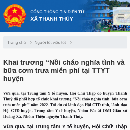
CỔNG THÔNG TIN ĐIỆN TỬ
XÃ THANH THỦY
Trang chủ
Người tốt việc tốt
Khai trương “Nồi cháo nghĩa tình và
bữa cơm trưa miễn phí tại TTYT
huyện
Vừa qua, tại Trung tâm Y tế huyện, Hội Chữ Thập đỏ huyện Thanh
Thuỷ đã phối hợp tổ chức khai trương “Nồi cháo nghĩa tình, bữa cơm
trưa miễn phí” năm 2022. Tới dự có lãnh đạo Hội CTĐ tỉnh, lãnh đạo
Hội CTĐ huyện, Trung tâm Y tế huyện, Nhóm Bác ái OMI Giáo xứ
Hoàng Xá, Nhóm Thiện nguyện Thanh Thủy.
Vừa qua, tại Trung tâm Y tế huyện, Hội Chữ Thập