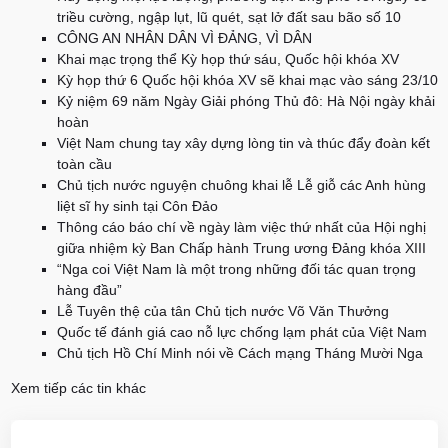
triều cường, ngập lụt, lũ quét, sạt lở đất sau bão số 10
CÔNG AN NHÂN DÂN VÌ ĐẢNG, VÌ DÂN
Khai mạc trọng thể Kỳ họp thứ sáu, Quốc hội khóa XV
Kỳ họp thứ 6 Quốc hội khóa XV sẽ khai mạc vào sáng 23/10
Kỷ niệm 69 năm Ngày Giải phóng Thủ đô: Hà Nội ngày khải
hoàn
Việt Nam chung tay xây dựng lòng tin và thúc đẩy đoàn kết
toàn cầu
Chủ tịch nước nguyện chuông khai lễ Lễ giỗ các Anh hùng
liệt sĩ hy sinh tại Côn Đảo
Thông cáo báo chí về ngày làm việc thứ nhất của Hội nghị
giữa nhiệm kỳ Ban Chấp hành Trung ương Đảng khóa XIII
“Nga coi Việt Nam là một trong những đối tác quan trọng
hàng đầu”
Lễ Tuyên thệ của tân Chủ tịch nước Võ Văn Thưởng
Quốc tế đánh giá cao nỗ lực chống lạm phát của Việt Nam
Chủ tịch Hồ Chí Minh nói về Cách mạng Tháng Mười Nga
Xem tiếp các tin khác