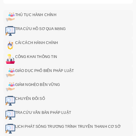
THỦ TỤC HÀNH CHÍNH
TRA CỨU HỒ SƠ QUA MẠNG
CẢI CÁCH HÀNH CHÍNH
CÔNG KHAI THÔNG TIN
GIÁO DỤC PHỔ BIẾN PHÁP LUẬT
GIẢM NGHÈO BỀN VỮNG
CHUYỂN ĐỔI SỐ
TRA CỨU VĂN BẢN PHÁP LUẬT
LỊCH PHÁT SÓNG TRƯƠNG TRÌNH TRUYỀN THANH CƠ SỞ