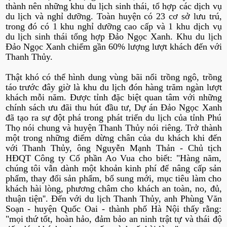
thành nên những khu du lịch sinh thái, tổ hợp các dịch vụ
du lịch và nghỉ dưỡng. Toàn huyện có 23 cơ sở lưu trú,
trong đó có 1 khu nghỉ dưỡng cao cấp và 1 khu dịch vụ
du lịch sinh thái tổng hợp Đảo Ngọc Xanh. Khu du lịch
Đảo Ngọc Xanh chiếm gần 60% lượng lượt khách đến với
Thanh Thủy.
Thật khó có thể hình dung vùng bãi nổi trồng ngô, trồng
táo trước đây giờ là khu du lịch đón hàng trăm ngàn lượt
khách mỗi năm. Được tỉnh đặc biệt quan tâm với những
chính sách ưu đãi thu hút đầu tư, Dự án Đảo Ngọc Xanh
đã tạo ra sự đột phá trong phát triển du lịch của tỉnh Phú
Thọ nói chung và huyện Thanh Thủy nói riêng. Trở thành
một trong những điểm dừng chân của du khách khi đến
với Thanh Thủy, ông Nguyễn Mạnh Thản - Chủ tịch
HĐQT Công ty Cổ phần Ao Vua cho biết: "Hàng năm,
chúng tôi vẫn dành một khoản kinh phí để nâng cấp sản
phẩm, thay đổi sản phẩm, bổ sung mới, mục tiêu làm cho
khách hài lòng, phương châm cho khách an toàn, no, đủ,
thuận tiện''. Đến với du lịch Thanh Thủy, anh Phùng Văn
Soạn - huyện Quốc Oai - thành phố Hà Nội thấy rằng:
"mọi thứ tốt, hoàn hảo, đảm bảo an ninh trật tự và thái độ