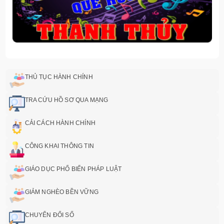
THỦ TỤC HÀNH CHÍNH
TRA CỨU HỒ SƠ QUA MẠNG
CẢI CÁCH HÀNH CHÍNH
CÔNG KHAI THÔNG TIN
GIÁO DỤC PHỔ BIẾN PHÁP LUẬT
GIẢM NGHÈO BỀN VỮNG
CHUYỂN ĐỔI SỐ