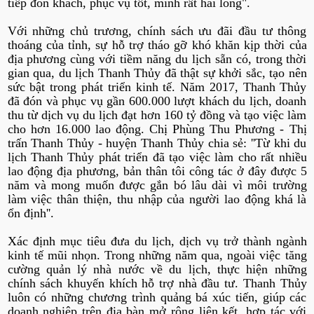
tiếp đón khách, phục vụ tốt, mình rất hài lòng".
Với những chủ trương, chính sách ưu đãi đầu tư thông
thoáng của tỉnh, sự hỗ trợ tháo gỡ khó khăn kịp thời của
địa phương cùng với tiềm năng du lịch sẵn có, trong thời
gian qua, du lịch Thanh Thủy đã thật sự khởi sắc, tạo nên
sức bật trong phát triển kinh tế. Năm 2017, Thanh Thủy
đã đón và phục vụ gần 600.000 lượt khách du lịch, doanh
thu từ dịch vụ du lịch đạt hơn 160 tỷ đồng và tạo việc làm
cho hơn 16.000 lao động. Chị Phùng Thu Phương - Thị
trấn Thanh Thủy - huyện Thanh Thủy chia sẻ: ''Từ khi du
lịch Thanh Thủy phát triển đã tạo việc làm cho rất nhiều
lao động địa phương, bản thân tôi công tác ở đây được 5
năm và mong muốn được gắn bó lâu dài vì môi trường
làm việc thân thiện, thu nhập của người lao động khá là
ổn định''.
Xác định mục tiêu đưa du lịch, dịch vụ trở thành ngành
kinh tế mũi nhọn. Trong những năm qua, ngoài việc tăng
cường quản lý nhà nước về du lịch, thực hiện những
chính sách khuyến khích hỗ trợ nhà đầu tư. Thanh Thủy
luôn có những chương trình quảng bá xúc tiến, giúp các
doanh nghiệp trên địa bàn mở rộng liên kết, hợp tác với